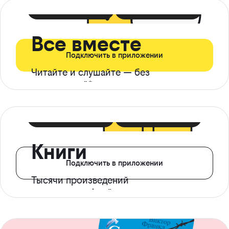
399 ₽ в мес
21 ₽ в день
Все вместе
Подключить в приложении
Читайте и слушайте — без
ограничений*
299 ₽ в мес
14 ₽ в день
Книги
Подключить в приложении
Тысячи произведений
с доступом офлайн