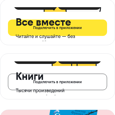
399 ₽ в мес
21 ₽ в день
Все вместе
Подключить в приложении
Читайте и слушайте — без
ограничений*
299 ₽ в мес
14 ₽ в день
Книги
Подключить в приложении
Тысячи произведений
с доступом офлайн