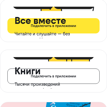
399 ₽ в мес
21 ₽ в день
Все вместе
Подключить в приложении
Читайте и слушайте — без
ограничений*
299 ₽ в мес
14 ₽ в день
Книги
Подключить в приложении
Тысячи произведений
с доступом офлайн