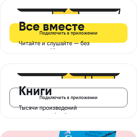
399 ₽ в мес
21 ₽ в день
Все вместе
Подключить в приложении
Читайте и слушайте — без
ограничений*
299 ₽ в мес
14 ₽ в день
Книги
Подключить в приложении
Тысячи произведений
с доступом офлайн