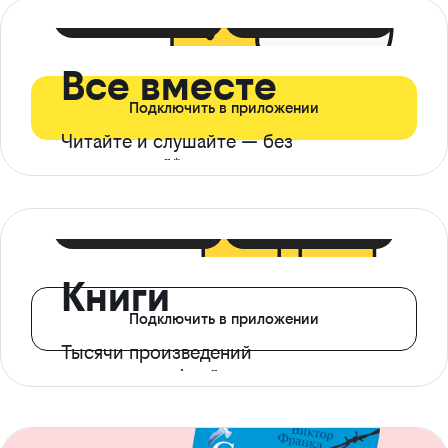
399 ₽ в мес
21 ₽ в день
Все вместе
Подключить в приложении
Читайте и слушайте — без
ограничений*
299 ₽ в мес
14 ₽ в день
Книги
Подключить в приложении
Тысячи произведений
с доступом офлайн