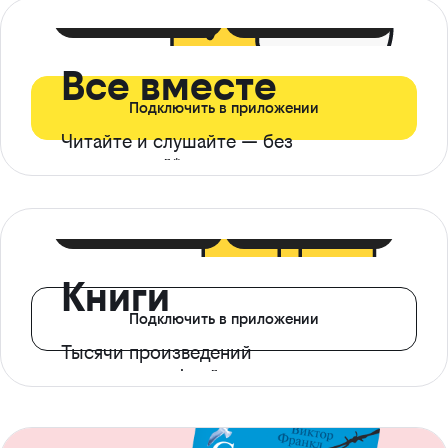
399 ₽ в мес
21 ₽ в день
Все вместе
Подключить в приложении
Читайте и слушайте — без
ограничений*
299 ₽ в мес
14 ₽ в день
Книги
Подключить в приложении
Тысячи произведений
с доступом офлайн