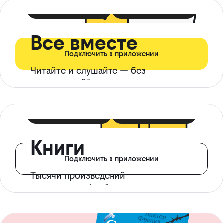
399 ₽ в мес
21 ₽ в день
Все вместе
Подключить в приложении
Читайте и слушайте — без
ограничений*
299 ₽ в мес
14 ₽ в день
Книги
Подключить в приложении
Тысячи произведений
с доступом офлайн