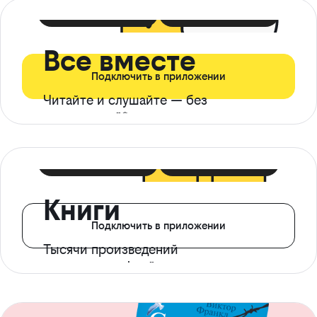
399 ₽ в мес
21 ₽ в день
Все вместе
Подключить в приложении
Читайте и слушайте — без
ограничений*
299 ₽ в мес
14 ₽ в день
Книги
Подключить в приложении
Тысячи произведений
с доступом офлайн