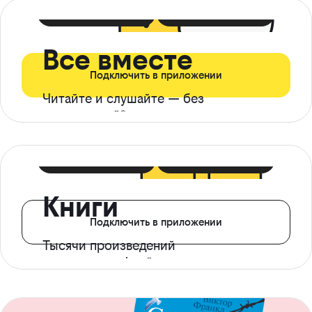
399 ₽ в мес
21 ₽ в день
Все вместе
Подключить в приложении
Читайте и слушайте — без
ограничений*
299 ₽ в мес
14 ₽ в день
Книги
Подключить в приложении
Тысячи произведений
с доступом офлайн