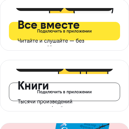
399 ₽ в мес
21 ₽ в день
Все вместе
Подключить в приложении
Читайте и слушайте — без
ограничений*
299 ₽ в мес
14 ₽ в день
Книги
Подключить в приложении
Тысячи произведений
с доступом офлайн