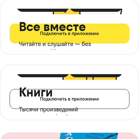
399 ₽ в мес
21 ₽ в день
Все вместе
Подключить в приложении
Читайте и слушайте — без
ограничений*
299 ₽ в мес
14 ₽ в день
Книги
Подключить в приложении
Тысячи произведений
с доступом офлайн