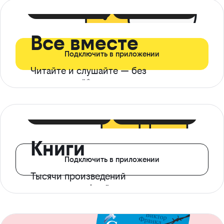
399 ₽ в мес
21 ₽ в день
Все вместе
Подключить в приложении
Читайте и слушайте — без
ограничений*
299 ₽ в мес
14 ₽ в день
Книги
Подключить в приложении
Тысячи произведений
с доступом офлайн