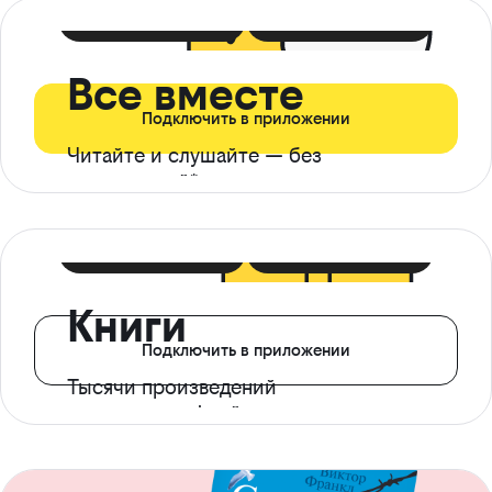
399 ₽ в мес
21 ₽ в день
Все вместе
Подключить в приложении
Читайте и слушайте — без
ограничений*
299 ₽ в мес
14 ₽ в день
Книги
Подключить в приложении
Тысячи произведений
с доступом офлайн