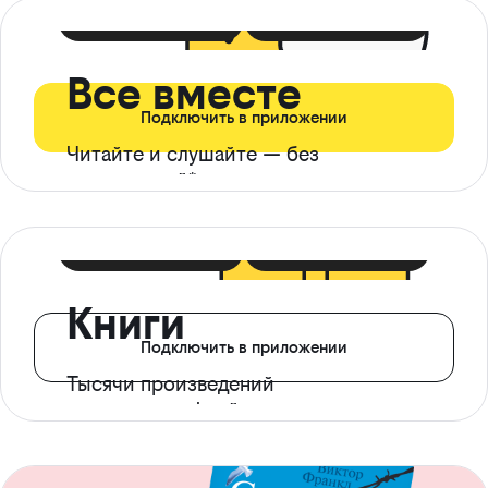
399 ₽ в мес
21 ₽ в день
Все вместе
Подключить в приложении
Читайте и слушайте — без
ограничений*
299 ₽ в мес
14 ₽ в день
Книги
Подключить в приложении
Тысячи произведений
с доступом офлайн