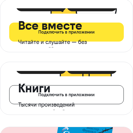
399 ₽ в мес
21 ₽ в день
Все вместе
Подключить в приложении
Читайте и слушайте — без
ограничений*
299 ₽ в мес
14 ₽ в день
Книги
Подключить в приложении
Тысячи произведений
с доступом офлайн