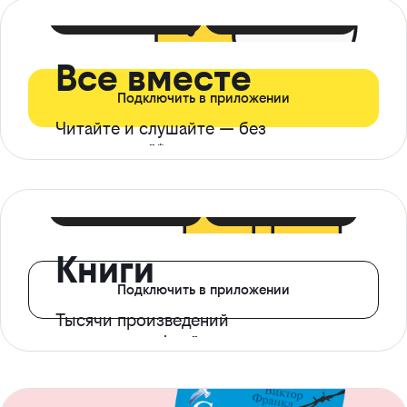
399 ₽ в мес
21 ₽ в день
Все вместе
Подключить в приложении
Читайте и слушайте — без
ограничений*
299 ₽ в мес
14 ₽ в день
Книги
Подключить в приложении
Тысячи произведений
с доступом офлайн