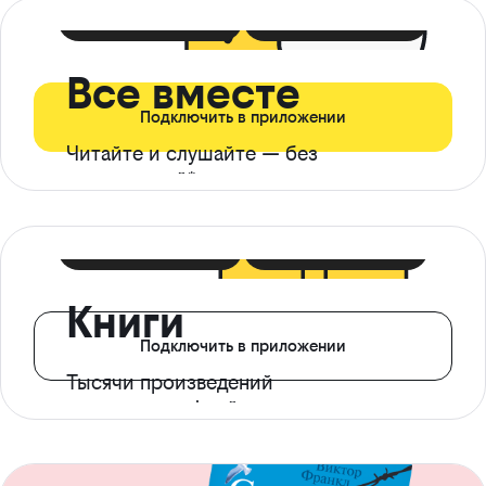
399 ₽ в мес
21 ₽ в день
Все вместе
Подключить в приложении
Читайте и слушайте — без
ограничений*
299 ₽ в мес
14 ₽ в день
Книги
Подключить в приложении
Тысячи произведений
с доступом офлайн