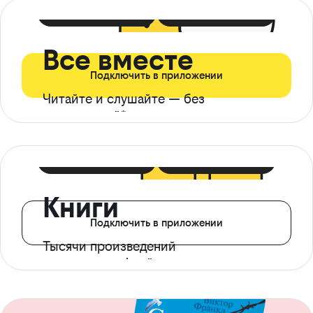
399 ₽ в мес
21 ₽ в день
Все вместе
Подключить в приложении
Читайте и слушайте — без
ограничений*
299 ₽ в мес
14 ₽ в день
Книги
Подключить в приложении
Тысячи произведений
с доступом офлайн