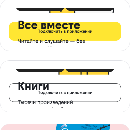
399 ₽ в мес
21 ₽ в день
Все вместе
Подключить в приложении
Читайте и слушайте — без
ограничений*
299 ₽ в мес
14 ₽ в день
Книги
Подключить в приложении
Тысячи произведений
с доступом офлайн