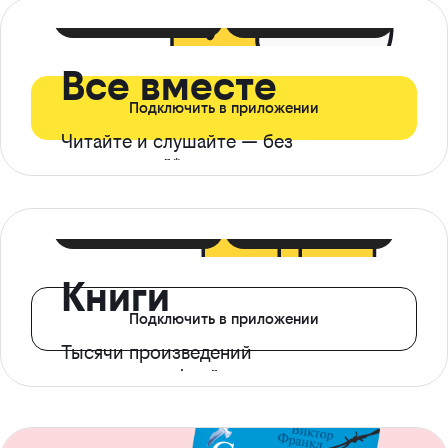
399 ₽ в мес
21 ₽ в день
Все вместе
Подключить в приложении
Читайте и слушайте — без
ограничений*
299 ₽ в мес
14 ₽ в день
Книги
Подключить в приложении
Тысячи произведений
с доступом офлайн