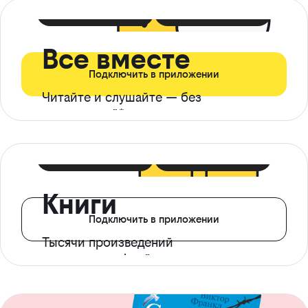
399 ₽ в мес
21 ₽ в день
Все вместе
Подключить в приложении
Читайте и слушайте — без
ограничений*
299 ₽ в мес
14 ₽ в день
Книги
Подключить в приложении
Тысячи произведений
с доступом офлайн