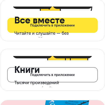
399 ₽ в мес
21 ₽ в день
Все вместе
Подключить в приложении
Читайте и слушайте — без
ограничений*
299 ₽ в мес
14 ₽ в день
Книги
Подключить в приложении
Тысячи произведений
с доступом офлайн