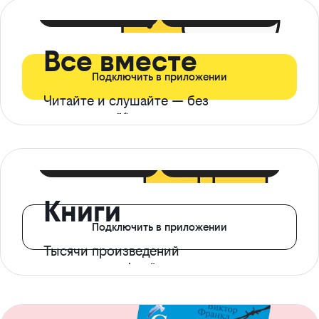
399 ₽ в мес
21 ₽ в день
Все вместе
Подключить в приложении
Читайте и слушайте — без
ограничений*
299 ₽ в мес
14 ₽ в день
Книги
Подключить в приложении
Тысячи произведений
с доступом офлайн