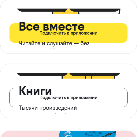
399 ₽ в мес
21 ₽ в день
Все вместе
Подключить в приложении
Читайте и слушайте — без
ограничений*
299 ₽ в мес
14 ₽ в день
Книги
Подключить в приложении
Тысячи произведений
с доступом офлайн