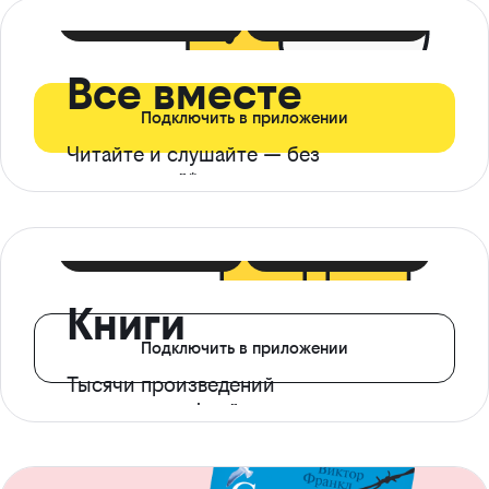
399 ₽ в мес
21 ₽ в день
Все вместе
Подключить в приложении
Читайте и слушайте — без
ограничений*
299 ₽ в мес
14 ₽ в день
Книги
Подключить в приложении
Тысячи произведений
с доступом офлайн