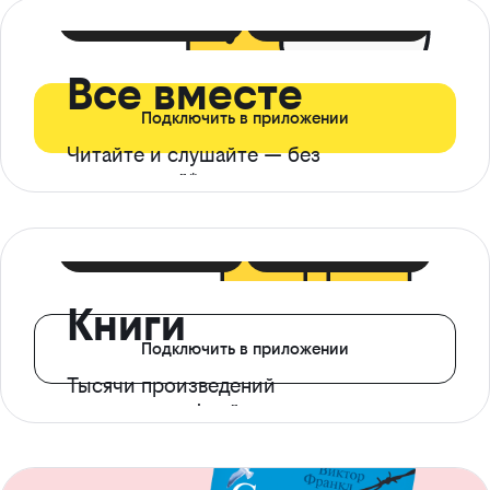
399 ₽ в мес
21 ₽ в день
Все вместе
Подключить в приложении
Читайте и слушайте — без
ограничений*
299 ₽ в мес
14 ₽ в день
Книги
Подключить в приложении
Тысячи произведений
с доступом офлайн