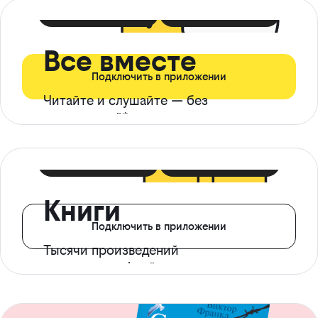
399 ₽ в мес
21 ₽ в день
Все вместе
Подключить в приложении
Читайте и слушайте — без
ограничений*
299 ₽ в мес
14 ₽ в день
Книги
Подключить в приложении
Тысячи произведений
с доступом офлайн