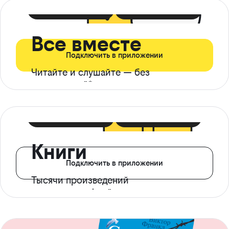
399 ₽ в мес
21 ₽ в день
Все вместе
Подключить в приложении
Читайте и слушайте — без
ограничений*
299 ₽ в мес
14 ₽ в день
Книги
Подключить в приложении
Тысячи произведений
с доступом офлайн