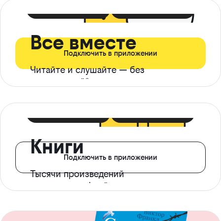
399 ₽ в мес
21 ₽ в день
Все вместе
Подключить в приложении
Читайте и слушайте — без
ограничений*
299 ₽ в мес
14 ₽ в день
Книги
Подключить в приложении
Тысячи произведений
с доступом офлайн