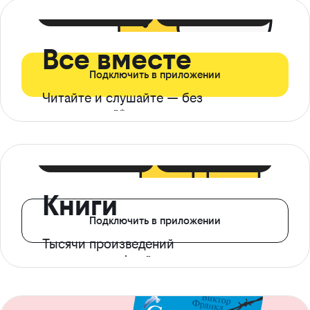
399 ₽ в мес
21 ₽ в день
Все вместе
Подключить в приложении
Читайте и слушайте — без
ограничений*
299 ₽ в мес
14 ₽ в день
Книги
Подключить в приложении
Тысячи произведений
с доступом офлайн