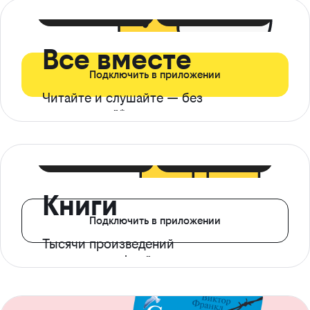
399 ₽ в мес
21 ₽ в день
Все вместе
Подключить в приложении
Читайте и слушайте — без
ограничений*
299 ₽ в мес
14 ₽ в день
Книги
Подключить в приложении
Тысячи произведений
с доступом офлайн