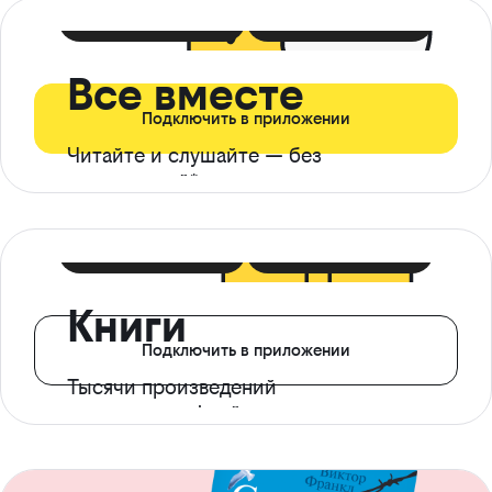
399 ₽ в мес
21 ₽ в день
Все вместе
Подключить в приложении
Читайте и слушайте — без
ограничений*
299 ₽ в мес
14 ₽ в день
Книги
Подключить в приложении
Тысячи произведений
с доступом офлайн