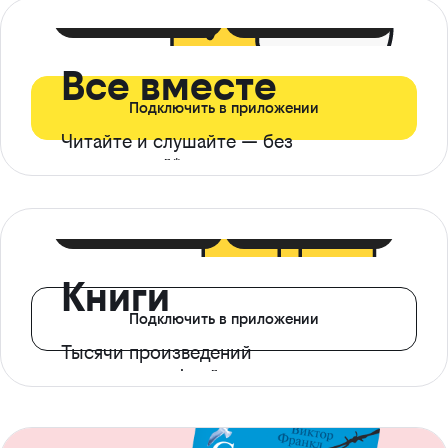
399 ₽ в мес
21 ₽ в день
Все вместе
Подключить в приложении
Читайте и слушайте — без
ограничений*
299 ₽ в мес
14 ₽ в день
Книги
Подключить в приложении
Тысячи произведений
с доступом офлайн