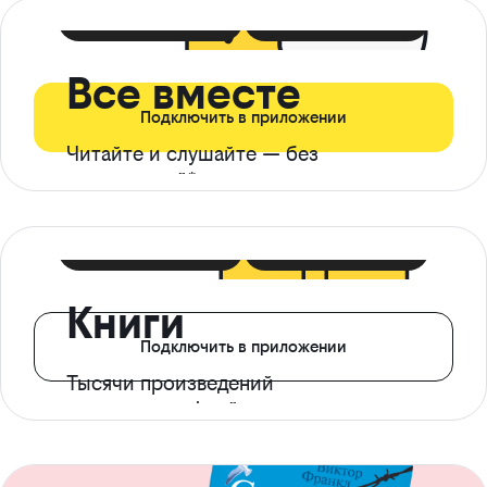
399 ₽ в мес
21 ₽ в день
Все вместе
Подключить в приложении
Читайте и слушайте — без
ограничений*
299 ₽ в мес
14 ₽ в день
Книги
Подключить в приложении
Тысячи произведений
с доступом офлайн