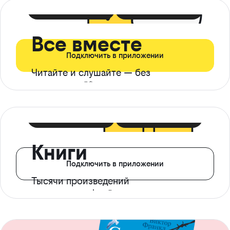
399 ₽ в мес
21 ₽ в день
Все вместе
Подключить в приложении
Читайте и слушайте — без
ограничений*
299 ₽ в мес
14 ₽ в день
Книги
Подключить в приложении
Тысячи произведений
с доступом офлайн