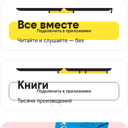
399 ₽ в мес
21 ₽ в день
Все вместе
Подключить в приложении
Читайте и слушайте — без
ограничений*
299 ₽ в мес
14 ₽ в день
Книги
Подключить в приложении
Тысячи произведений
с доступом офлайн