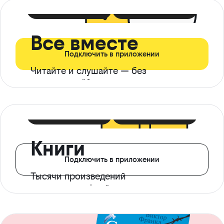
399 ₽ в мес
21 ₽ в день
Все вместе
Подключить в приложении
Читайте и слушайте — без
ограничений*
299 ₽ в мес
14 ₽ в день
Книги
Подключить в приложении
Тысячи произведений
с доступом офлайн