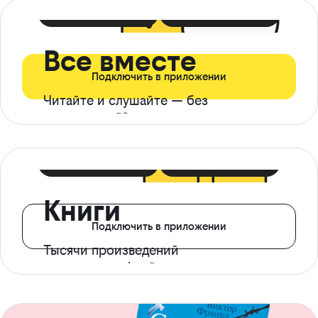
399 ₽ в мес
21 ₽ в день
Все вместе
Подключить в приложении
Читайте и слушайте — без
ограничений*
299 ₽ в мес
14 ₽ в день
Книги
Подключить в приложении
Тысячи произведений
с доступом офлайн