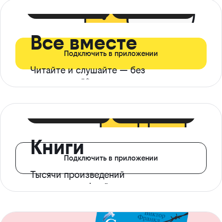
399 ₽ в мес
21 ₽ в день
Все вместе
Подключить в приложении
Читайте и слушайте — без
ограничений*
299 ₽ в мес
14 ₽ в день
Книги
Подключить в приложении
Тысячи произведений
с доступом офлайн