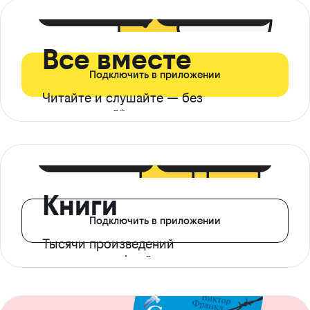
399 ₽ в мес
21 ₽ в день
Все вместе
Подключить в приложении
Читайте и слушайте — без
ограничений*
299 ₽ в мес
14 ₽ в день
Книги
Подключить в приложении
Тысячи произведений
с доступом офлайн