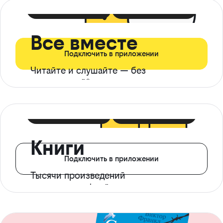
399 ₽ в мес
21 ₽ в день
Все вместе
Подключить в приложении
Читайте и слушайте — без
ограничений*
299 ₽ в мес
14 ₽ в день
Книги
Подключить в приложении
Тысячи произведений
с доступом офлайн