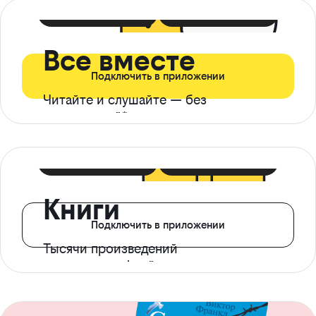
399 ₽ в мес
21 ₽ в день
Все вместе
Подключить в приложении
Читайте и слушайте — без
ограничений*
299 ₽ в мес
14 ₽ в день
Книги
Подключить в приложении
Тысячи произведений
с доступом офлайн