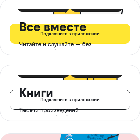
399 ₽ в мес
21 ₽ в день
Все вместе
Подключить в приложении
Читайте и слушайте — без
ограничений*
299 ₽ в мес
14 ₽ в день
Книги
Подключить в приложении
Тысячи произведений
с доступом офлайн