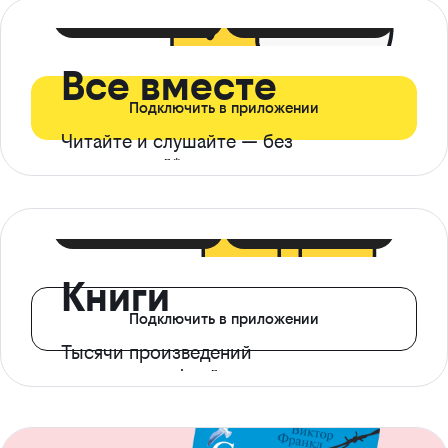
399 ₽ в мес
21 ₽ в день
Все вместе
Подключить в приложении
Читайте и слушайте — без
ограничений*
299 ₽ в мес
14 ₽ в день
Книги
Подключить в приложении
Тысячи произведений
с доступом офлайн