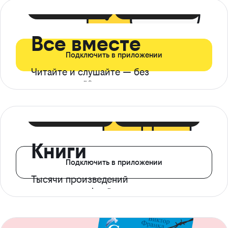
399 ₽ в мес
21 ₽ в день
Все вместе
Подключить в приложении
Читайте и слушайте — без
ограничений*
299 ₽ в мес
14 ₽ в день
Книги
Подключить в приложении
Тысячи произведений
с доступом офлайн