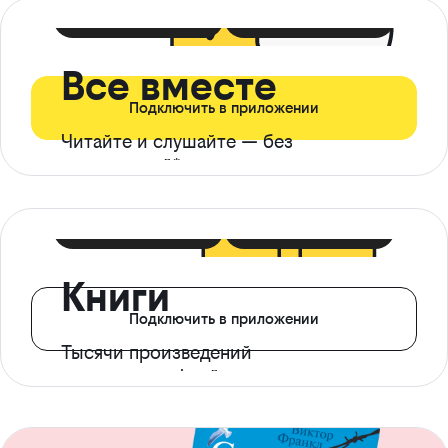
399 ₽ в мес
21 ₽ в день
Все вместе
Подключить в приложении
Читайте и слушайте — без
ограничений*
299 ₽ в мес
14 ₽ в день
Книги
Подключить в приложении
Тысячи произведений
с доступом офлайн