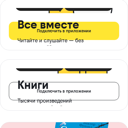
399 ₽ в мес
21 ₽ в день
Все вместе
Подключить в приложении
Читайте и слушайте — без
ограничений*
299 ₽ в мес
14 ₽ в день
Книги
Подключить в приложении
Тысячи произведений
с доступом офлайн