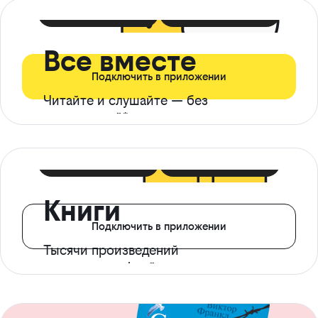
399 ₽ в мес
21 ₽ в день
Все вместе
Подключить в приложении
Читайте и слушайте — без
ограничений*
299 ₽ в мес
14 ₽ в день
Книги
Подключить в приложении
Тысячи произведений
с доступом офлайн