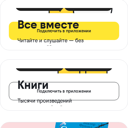
399 ₽ в мес
21 ₽ в день
Все вместе
Подключить в приложении
Читайте и слушайте — без
ограничений*
299 ₽ в мес
14 ₽ в день
Книги
Подключить в приложении
Тысячи произведений
с доступом офлайн