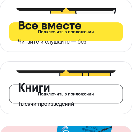
399 ₽ в мес
21 ₽ в день
Все вместе
Подключить в приложении
Читайте и слушайте — без
ограничений*
299 ₽ в мес
14 ₽ в день
Книги
Подключить в приложении
Тысячи произведений
с доступом офлайн